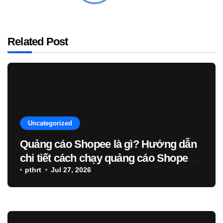
Related Post
Uncategorized
Quảng cáo Shopee là gì? Hướng dẫn
chi tiết cách chạy quảng cáo Shopee –
Blog
pthrt
Jul 27, 2026