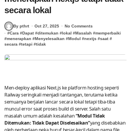
secara lokal
By pthrt
Oct 27, 2025
No Comments
#
Cara
#
Dapat
#
ditemukan
#
lokal
#
Masalah
#
memperbaiki
#
menerapkan
#
Menyelesaikan
#
Modul
#
nextjs
#
saat
#
secara
#
tetapi
#
tidak
Men-deploy aplikasi Next.js ke platform hosting seperti
Railway seringkali menjadi tantangan, terutama ketika
semuanya berjalan lancar secara lokal tetapi tiba-tiba
muncul error saat proses build di server. Salah satu
masalah umum adalah kesalahan
“Modul Tidak
Ditemukan: Tidak Dapat Diselesaikan”
yang disebabkan
oleh perbedaan peka huruf besar-kecil dalam nama file