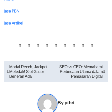
Jasa PBN
Jasa Artikel
Post
Modal Receh, Jackpot
SEO vs GEO: Memahami
Meledak! Slot Gacor
Perbedaan Utama dalam
navigation
Beneran Ada
Pemasaran Digital
By
pthrt