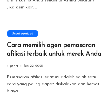
bisnis kasino Anda sendiri di Afrika Selatan?
Jika demikian,...
Uncategorized
Cara memilih agen pemasaran
afiliasi terbaik untuk merek Anda
pthrt
Jun 22, 2025
Pemasaran afiliasi saat ini adalah salah satu
cara yang paling dapat diskalakan dan hemat
biaya...