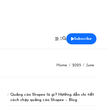
Subscribe
Home
2025
June
Quảng cáo Shopee là gì? Hướng dẫn chi tiết
cách chạy quảng cáo Shopee – Blog