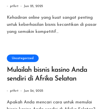
pthrt
Jun 25, 2025
Kehadiran online yang kuat sangat penting
untuk keberhasilan bisnis kecantikan di pasar
yang semakin kompetitif...
Uncategorized
Mulailah bisnis kasino Anda
sendiri di Afrika Selatan
pthrt
Jun 24, 2025
Apakah Anda mencari cara untuk memulai