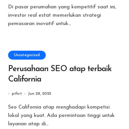
Di pasar perumahan yang kompetitif saat ini,
investor real estat memerlukan strategi
pemasaran inovatif untuk...
Uncategorized
Perusahaan SEO atap terbaik
California
pthrt
Jun 28, 2025
Seo California atap menghadapi kompetisi
lokal yang kuat. Ada permintaan tinggi untuk
layanan atap di...