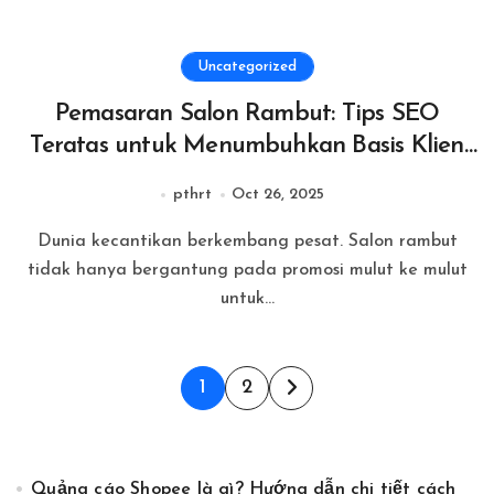
Uncategorized
Pemasaran Salon Rambut: Tips SEO
Teratas untuk Menumbuhkan Basis Klien
Anda
pthrt
Oct 26, 2025
Dunia kecantikan berkembang pesat. Salon rambut
tidak hanya bergantung pada promosi mulut ke mulut
untuk...
Posts
1
2
pagination
Quảng cáo Shopee là gì? Hướng dẫn chi tiết cách