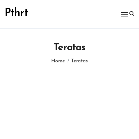
Skip
to
Pthrt
content
Teratas
Home
Teratas