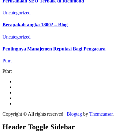
Perusahaan SEO Terbaik di Richmond
Uncategorized
Berapakah angka 1800? – Blog
Uncategorized
Pentingnya Manajemen Reputasi Bagi Pengacara
Pthrt
Pthrt
Copyright © All rights reserved
|
Blogtag
by
Themeansar
.
Header Toggle Sidebar