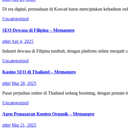
Di era digital, perusahaan di Kuwait harus menciptakan kehadiran onli
Uncategorized
SEO Dewasa di Filipina – Memangeo
pthrt
Apr 4, 2025
Industri dewasa di Filipina tumbuh, dengan platform online menjadi 
Uncategorized
Kasino SEO di Thailand – Memangeo
pthrt
Mar 28, 2025
Pasar perjudian online di Thailand sedang booming, dengan pemain ba
Uncategorized
Agen Pemasaran Konten Organik – Memangeo
pthrt
Mar 21, 2025