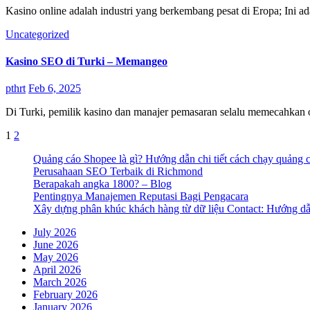
Kasino online adalah industri yang berkembang pesat di Eropa; Ini ada
Uncategorized
Kasino SEO di Turki – Memangeo
pthrt
Feb 6, 2025
Di Turki, pemilik kasino dan manajer pemasaran selalu memecahkan 
Posts
1
2
pagination
Quảng cáo Shopee là gì? Hướng dẫn chi tiết cách chạy quảng 
Perusahaan SEO Terbaik di Richmond
Berapakah angka 1800? – Blog
Pentingnya Manajemen Reputasi Bagi Pengacara
Xây dựng phân khúc khách hàng từ dữ liệu Contact: Hướng dẫn
July 2026
June 2026
May 2026
April 2026
March 2026
February 2026
January 2026