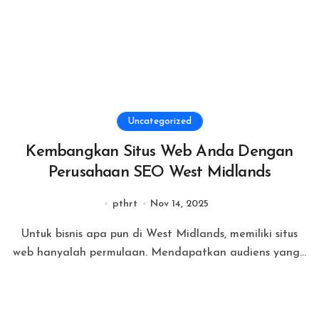
Uncategorized
Kembangkan Situs Web Anda Dengan
Perusahaan SEO West Midlands
pthrt
Nov 14, 2025
Untuk bisnis apa pun di West Midlands, memiliki situs
web hanyalah permulaan. Mendapatkan audiens yang...