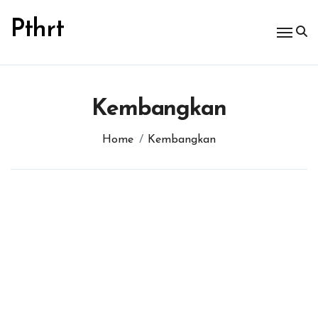
Skip
to
Pthrt
content
Kembangkan
Home
Kembangkan