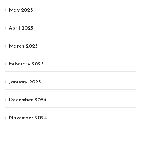
May 2025
April 2025
March 2025
February 2025
January 2025
December 2024
November 2024