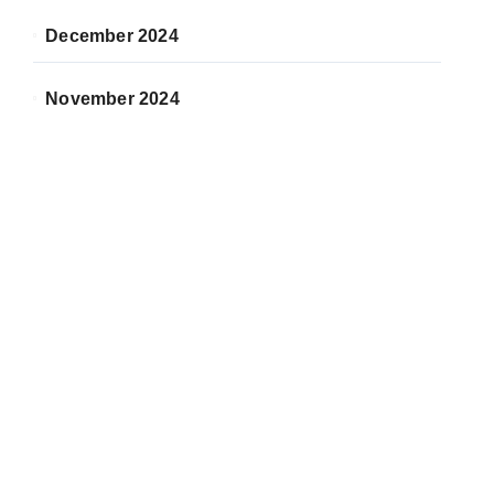
December 2024
November 2024