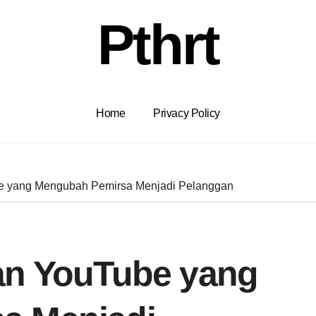
Pthrt
Home
Privacy Policy
e yang Mengubah Pemirsa Menjadi Pelanggan
an YouTube yang