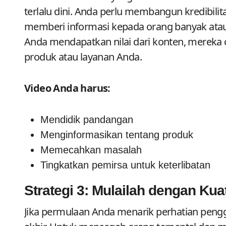
terlalu dini. Anda perlu membangun kredibi
memberi informasi kepada orang banyak atau
Anda mendapatkan nilai dari konten, mereka
produk atau layanan Anda.
Video Anda harus:
Mendidik pandangan
Menginformasikan tentang produk
Memecahkan masalah
Tingkatkan pemirsa untuk keterlibatan
Strategi 3: Mulailah dengan Ku
Jika permulaan Anda menarik perhatian pen