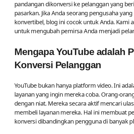
pandangan dikonversi ke pelanggan yang ber
pasarkan. Jika Anda seorang pengusaha yan
konvertibel, blog ini cocok untuk Anda. Kam
untuk mengubah pemirsa Anda menjadi pela
Mengapa YouTube adalah Pl
Konversi Pelanggan
YouTube bukan hanya platform video. Ini ad
layanan yang ingin mereka coba. Orang-ora
dengan niat. Mereka secara aktif mencari ula
membeli layanan mereka. Hal ini membuat p
konversi dibandingkan pengguna di banyak pl