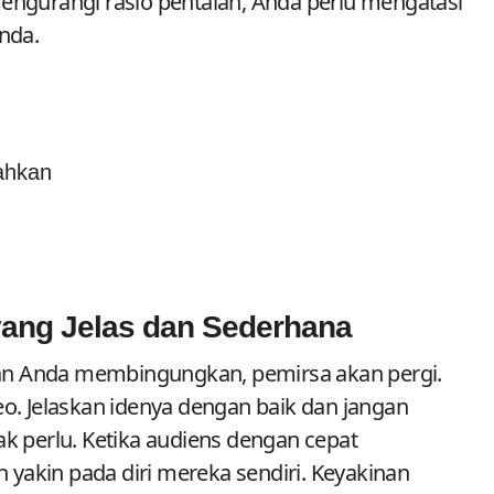
engurangi rasio pentalan, Anda perlu mengatasi
nda.
ahkan
yang Jelas dan Sederhana
esan Anda membingungkan, pemirsa akan pergi.
o. Jelaskan idenya dengan baik dan jangan
k perlu. Ketika audiens dengan cepat
akin pada diri mereka sendiri. Keyakinan