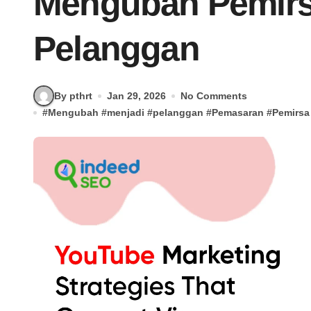
Mengubah Pemirs
Pelanggan
By pthrt
Jan 29, 2026
No Comments
#
Mengubah
#
menjadi
#
pelanggan
#
Pemasaran
#
Pemirsa