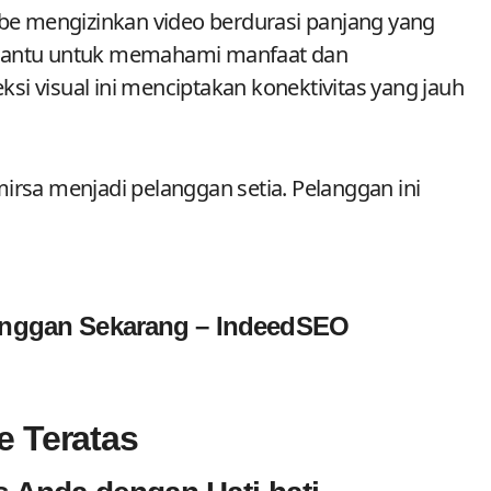
ube mengizinkan video berdurasi panjang yang
mbantu untuk memahami manfaat dan
i visual ini menciptakan konektivitas yang jauh
irsa menjadi pelanggan setia. Pelanggan ini
anggan Sekarang – IndeedSEO
e Teratas