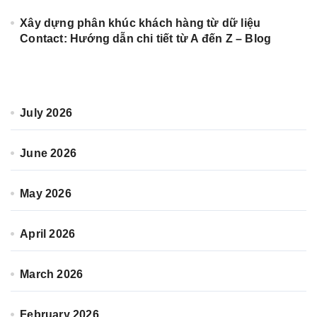
Xây dựng phân khúc khách hàng từ dữ liệu
Contact: Hướng dẫn chi tiết từ A đến Z – Blog
July 2026
June 2026
May 2026
April 2026
March 2026
February 2026