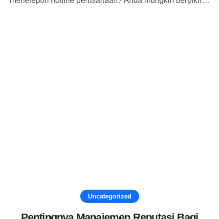
menelepon hotline perusahaan? Anda mungkin berpikir:...
Uncategorized
Pentingnya Manajemen Reputasi Bagi