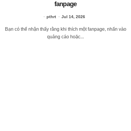
fanpage
pthrt
Jul 14, 2026
Bạn có thể nhận thấy rằng khi thích một fanpage, nhấn vào
quảng cáo hoặc...