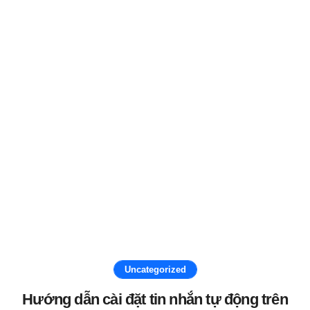
Uncategorized
Hướng dẫn cài đặt tin nhắn tự động trên