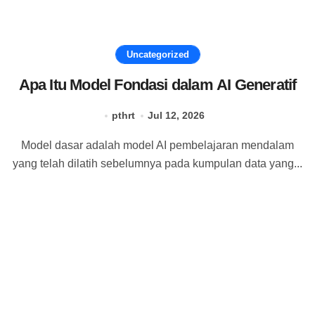
Uncategorized
Apa Itu Model Fondasi dalam AI Generatif
pthrt
Jul 12, 2026
Model dasar adalah model AI pembelajaran mendalam
yang telah dilatih sebelumnya pada kumpulan data yang...