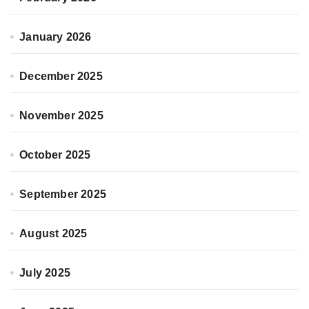
January 2026
December 2025
November 2025
October 2025
September 2025
August 2025
July 2025