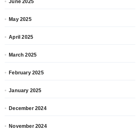
June 2025
May 2025
April 2025
March 2025
February 2025
January 2025
December 2024
November 2024