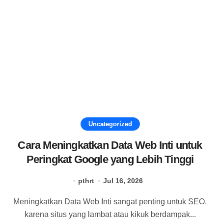
Uncategorized
Cara Meningkatkan Data Web Inti untuk
Peringkat Google yang Lebih Tinggi
pthrt
Jul 16, 2026
Meningkatkan Data Web Inti sangat penting untuk SEO,
karena situs yang lambat atau kikuk berdampak...